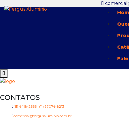
comercial
Hom
Que
Pro
Cat
Fale
CONTATOS
(11) 4418-2666 | (11) 97074-8213
comercial@fergusaluminio.com.br