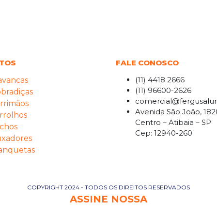
TOS
FALE CONOSCO
(11) 4418 2666
avancas
(11) 96600-2626
bradiças
comercial@fergusalu
rrimãos
Avenida São João, 182
rrolhos
Centro – Atibaia – SP
chos
Cep: 12940-260
xadores
anquetas
COPYRIGHT 2024 - TODOS OS DIREITOS RESERVADOS
ASSINE NOSSA
NEWSLETTER