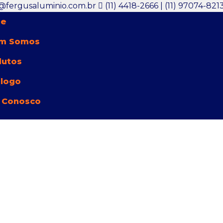
@fergusaluminio.com.br
(11) 4418-2666 | (11) 97074-821
e
m Somos
dutos
álogo
 Conosco