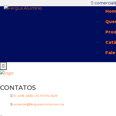
comercial
Hom
Que
Pro
Cat
Fale
CONTATOS
(11) 4418-2666 | (11) 97074-8213
comercial@fergusaluminio.com.br