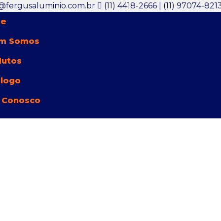
@fergusaluminio.com.br
(11) 4418-2666 | (11) 97074-821
e
m Somos
dutos
álogo
 Conosco