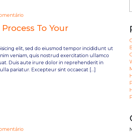
mentário
 Process To Your
O
B
sicing elit, sed do eiusmod tempor incididunt ut
O
inim veniam, quis nostrud exercitation ullamco
W
at. Duis aute irure dolor in reprehenderit in
ulla pariatur. Excepteur sint occaecat […]
H
P
H
mentário
N