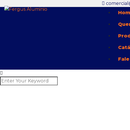
comercial
Hom
Que
Pro
Cat
Fale