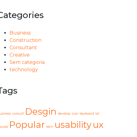
Categories
Business
Construction
Consultant
Creative
Sem categoria
technology
Tags
Desgin
usiness
consult
develop
icon
keyboard
kit
Popular
usability
ux
ouse
tech