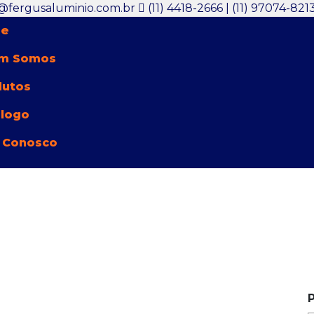
@fergusaluminio.com.br
(11) 4418-2666 | (11) 97074-821
e
m Somos
dutos
álogo
 Conosco