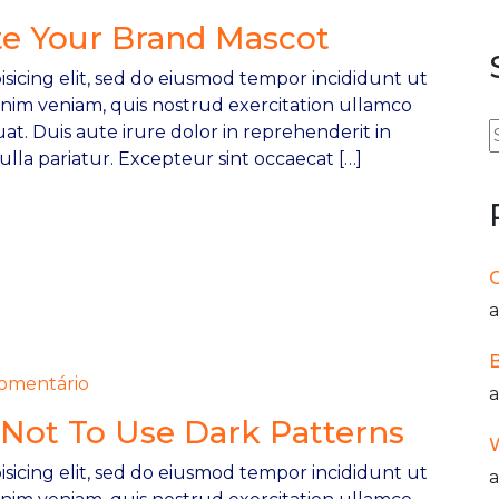
te Your Brand Mascot
sicing elit, sed do eiusmod tempor incididunt ut
inim veniam, quis nostrud exercitation ullamco
at. Duis aute irure dolor in reprehenderit in
ulla pariatur. Excepteur sint occaecat […]
O
a
B
mentário
a
Not To Use Dark Patterns
W
sicing elit, sed do eiusmod tempor incididunt ut
a